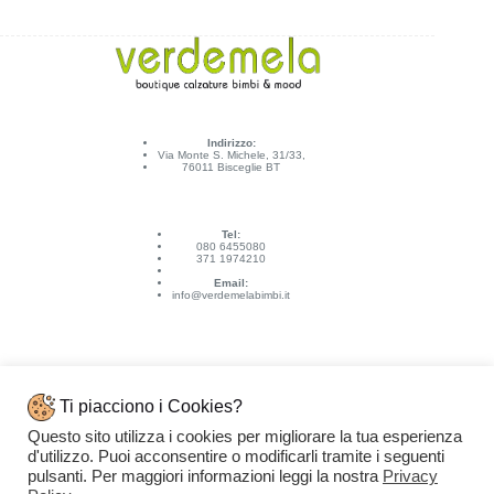
Indirizzo:
Via Monte S. Michele, 31/33,
76011 Bisceglie BT
Tel:
080 6455080
371 1974210
Email:
info@verdemelabimbi.it
Ti piacciono i Cookies?
Questo sito utilizza i cookies per migliorare la tua esperienza
Link Utili
d'utilizzo. Puoi acconsentire o modificarli tramite i seguenti
Spedizioni e pagamenti
pulsanti. Per maggiori informazioni leggi la nostra
Privacy
Condizioni di vendita
Contattaci