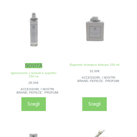
NOVITÀ
Bagnetto shampoo delicato 250 ml
32,00
€
Igienizzante x tessuiti e superfici
250 ml
ACCESSORI
,
I NOSTRI
BRAND
,
PEPECE'
,
PROFUMI
28,00
€
ACCESSORI
,
I NOSTRI
BRAND
,
PEPECE'
,
PROFUMI
Scegli
Scegli