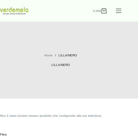
0,00
€
Home
/
LILLA/NERO
LILLA/NERO
Non è stato trovato nessun prodotto che corrisponde alla tua selezione.
Filtra