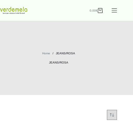
0,00
€
Home
/
JEANS/ROSA
JEANS/ROSA