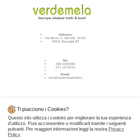
Indirizzo:
Via Monte S. Michele, 31/33,
76011 Bisceglie BT
Tel:
080 6455080
371 1974210
Email:
info@verdemelabimbi.it
Ti piacciono i Cookies?
Questo sito utilizza i cookies per migliorare la tua esperienza
Link Utili
d'utilizzo. Puoi acconsentire o modificarli tramite i seguenti
Spedizioni e pagamenti
pulsanti. Per maggiori informazioni leggi la nostra
Privacy
Condizioni di vendita
Contattaci
Policy
Privacy Policy
Copyright © 2026 - VERDEMELA Web Powered by
Dylog Italia S.p.A.