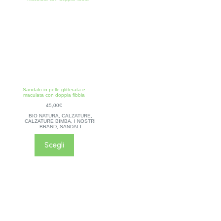
Sandalo in pelle glitterata e
maculata con doppia fibbia
45,00
€
BIO NATURA
,
CALZATURE
,
CALZATURE BIMBA
,
I NOSTRI
BRAND
,
SANDALI
Questo
prodotto
Scegli
ha
più
varianti.
Le
opzioni
possono
essere
scelte
nella
pagina
del
prodotto