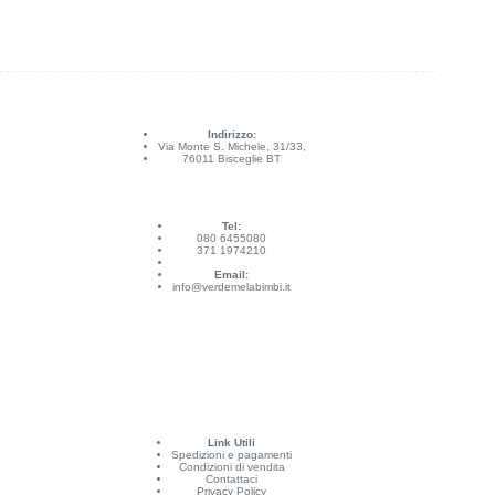
Indirizzo:
Via Monte S. Michele, 31/33,
76011 Bisceglie BT
Tel:
080 6455080
371 1974210
Email:
info@verdemelabimbi.it
Link Utili
Spedizioni e pagamenti
Condizioni di vendita
Contattaci
Privacy Policy