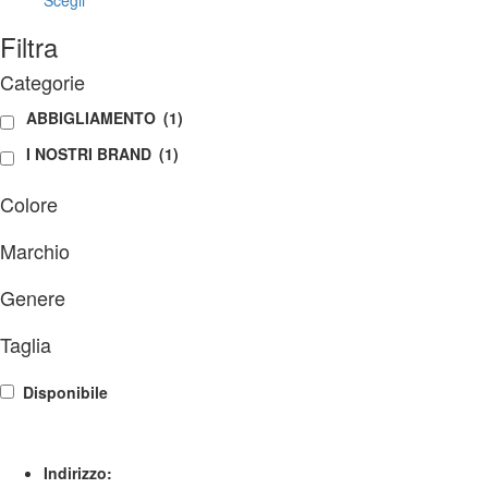
Scegli
prodotto
da
Filtra
ha
84,00€
più
a
Categorie
varianti.
90,00€
Le
ABBIGLIAMENTO
(1)
opzioni
possono
I NOSTRI BRAND
(1)
essere
scelte
Colore
nella
pagina
Marchio
del
prodotto
Genere
Taglia
Disponibile
Indirizzo: