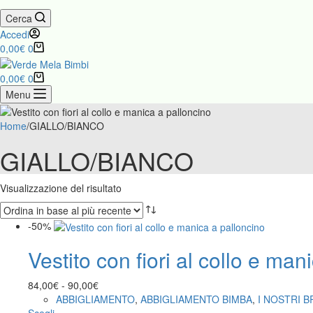
Cerca
Accedi
Carrello
0,00
€
0
Carrello
0,00
€
0
Menu
Home
/
GIALLO/BIANCO
GIALLO/BIANCO
Visualizzazione del risultato
-50%
Vestito con fiori al collo e man
Fascia
84,00
€
-
90,00
€
di
ABBIGLIAMENTO
,
ABBIGLIAMENTO BIMBA
,
I NOSTRI 
Questo
prezzo: