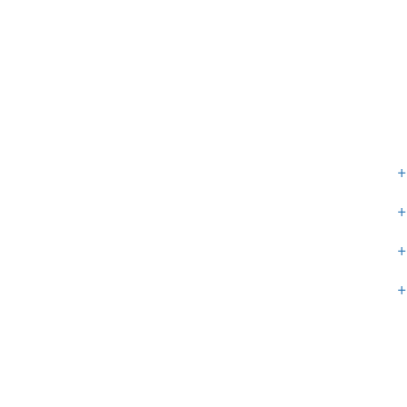
+
+
+
+