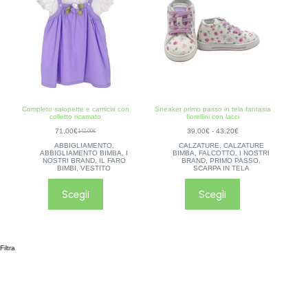
Completo salopette e camicia con
Sneaker primo passo in tela fantasia
colletto ricamato
fiorellini con lacci
71,00
€
39,00
€
-
43,20
€
142,00
€
ABBIGLIAMENTO
,
CALZATURE
,
CALZATURE
ABBIGLIAMENTO BIMBA
,
I
BIMBA
,
FALCOTTO
,
I NOSTRI
NOSTRI BRAND
,
IL FARO
BRAND
,
PRIMO PASSO
,
BIMBI
,
VESTITO
SCARPA IN TELA
Scegli
Scegli
Filtra