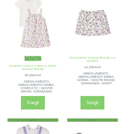
NOVITÀ
Gonna/short fantasia floreale con
farfalline
Completo t-shirt a costine e vestito
24,50
€
35,00
€
fantasia floreale
ABBIGLIAMENTO
,
38,50
€
55,00
€
ABBIGLIAMENTO BIMBA
,
GONNA
,
I NOSTRI BRAND
,
ABBIGLIAMENTO
,
SARABANDA
,
SHORT
ABBIGLIAMENTO BIMBA
,
COMPLETO
,
I NOSTRI
BRAND
,
SARABANDA
Scegli
Scegli
-50%
-40%