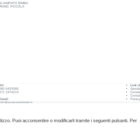
GLIAMENTO BIMBA
,
BRAND
,
PICCOLA
Tel:
Link Ut
080 6455080
Spediz
371 1974210
Condiz
Contat
Email:
Privac
info@verdemelabimbi.it
ilizzo. Puoi acconsentire o modificarli tramite i seguenti pulsanti. Per
.