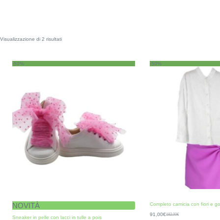
Visualizzazione di 2 risultati
-50%
-50%
NOVITÀ
Completo camicia con fiori e g
91,00
€
182,00
€
Sneaker in pelle con lacci in tulle a pois