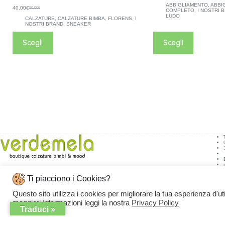
ABBIGLIAMENTO
,
ABBI
40,00
€
80,00
€
COMPLETO
,
I NOSTRI 
LUDO
CALZATURE
,
CALZATURE BIMBA
,
FLORENS
,
I
NOSTRI BRAND
,
SNEAKER
Scegli
Scegli
Ti piacciono i Cookies?
Indirizzo:
Via Monte S. Michele, 31/33,
Questo sito utilizza i cookies per migliorare la tua esperienza d'ut
76011 Bisceglie BT
maggiori informazioni leggi la nostra
Privacy Policy
Traduci »
Copyright © 2026 - VERDEMELA Web Powered by
Dylog Italia S.p.A