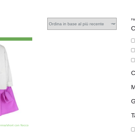
Fil
C
C
M
G
T
onna/short con fiocco