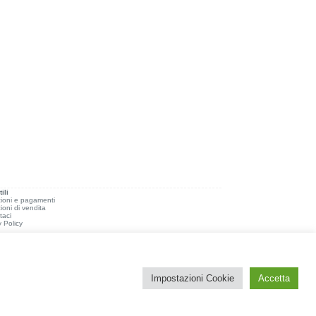
ili
ioni e pagamenti
ioni di vendita
taci
y Policy
Impostazioni Cookie
Accetta