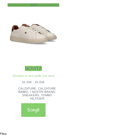
-50%
NOVITÀ
Sneaker in eco pelle con lacci
32,50
€
-
35,00
€
CALZATURE
,
CALZATURE
BIMBO
,
I NOSTRI BRAND
,
SNEAKERS
,
TOMMY
HILFIGER
Scegli
Filtra