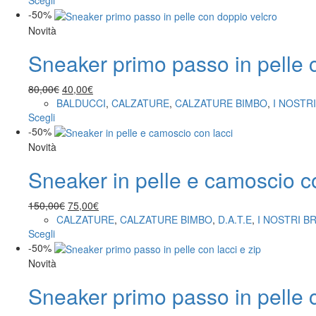
Scegli
prodotto
era:
è:
-50%
ha
42,00€.
21,00€.
Novità
più
Sneaker primo passo in pelle 
varianti.
Le
opzioni
Il
Il
80,00
€
40,00
€
possono
prezzo
prezzo
BALDUCCI
,
CALZATURE
,
CALZATURE BIMBO
,
I NOSTR
essere
Questo
originale
attuale
Scegli
scelte
prodotto
era:
è:
-50%
nella
ha
80,00€.
40,00€.
Novità
pagina
più
del
Sneaker in pelle e camoscio c
varianti.
prodotto
Le
opzioni
Il
Il
150,00
€
75,00
€
possono
prezzo
prezzo
CALZATURE
,
CALZATURE BIMBO
,
D.A.T.E
,
I NOSTRI B
essere
Questo
originale
attuale
Scegli
scelte
prodotto
era:
è:
-50%
nella
ha
150,00€.
75,00€.
Novità
pagina
più
del
Sneaker primo passo in pelle c
varianti.
prodotto
Le