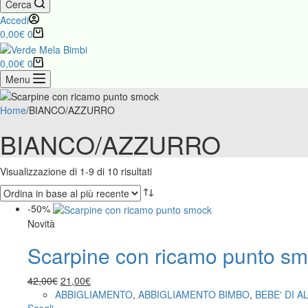
Cerca
Accedi
Carrello
0,00
€
0
Carrello
0,00
€
0
Menu
Home
/
BIANCO/AZZURRO
BIANCO/AZZURRO
Ordina
Visualizzazione di 1-9 di 10 risultati
in
base
-50%
al
Novità
più
recente
Scarpine con ricamo punto s
Il
Il
42,00
€
21,00
€
prezzo
prezzo
ABBIGLIAMENTO
,
ABBIGLIAMENTO BIMBO
,
BEBE' DI A
Questo
originale
attuale