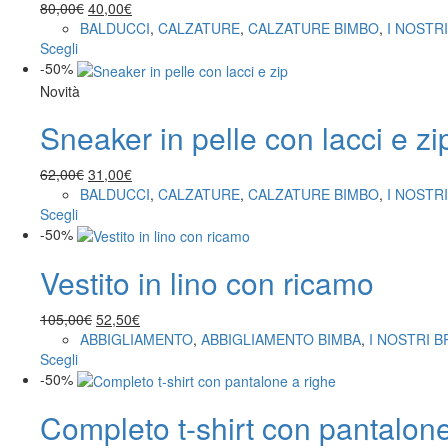
opzioni
Il
Il
80,00
€
40,00
€
possono
prezzo
prezzo
BALDUCCI
,
CALZATURE
,
CALZATURE BIMBO
,
I NOSTR
essere
Questo
originale
attuale
Scegli
scelte
prodotto
era:
è:
-50%
nella
ha
80,00€.
40,00€.
Novità
pagina
più
del
Sneaker in pelle con lacci e zi
varianti.
prodotto
Le
opzioni
Il
Il
62,00
€
31,00
€
possono
prezzo
prezzo
BALDUCCI
,
CALZATURE
,
CALZATURE BIMBO
,
I NOSTR
essere
Questo
originale
attuale
Scegli
scelte
prodotto
era:
è:
-50%
nella
ha
62,00€.
31,00€.
pagina
Vestito in lino con ricamo
più
del
varianti.
prodotto
Le
Il
Il
105,00
€
52,50
€
opzioni
prezzo
prezzo
ABBIGLIAMENTO
,
ABBIGLIAMENTO BIMBA
,
I NOSTRI 
possono
Questo
originale
attuale
Scegli
essere
prodotto
era:
è:
-50%
scelte
ha
105,00€.
52,50€.
nella
Completo t-shirt con pantalone
più
pagina
varianti.