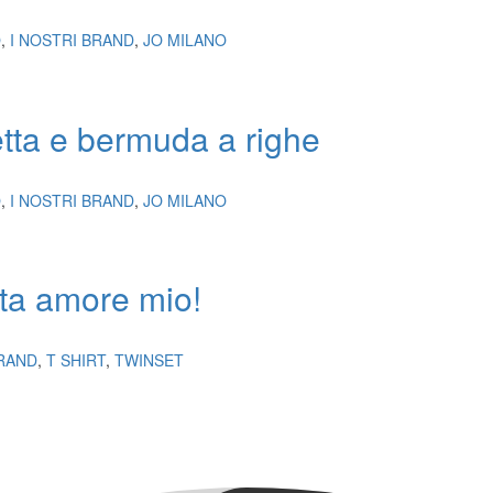
O
,
I NOSTRI BRAND
,
JO MILANO
etta e bermuda a righe
O
,
I NOSTRI BRAND
,
JO MILANO
tta amore mio!
BRAND
,
T SHIRT
,
TWINSET