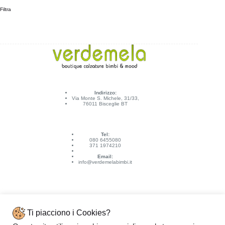
Filtra
Indirizzo:
Via Monte S. Michele, 31/33,
76011 Bisceglie BT
Tel:
080 6455080
371 1974210
Email:
info@verdemelabimbi.it
Ti piacciono i Cookies?