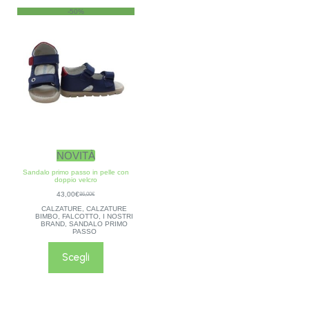
-50%
NOVITÀ
Sandalo primo passo in pelle con
doppio velcro
43,00
€
86,00
€
CALZATURE
,
CALZATURE
BIMBO
,
FALCOTTO
,
I NOSTRI
BRAND
,
SANDALO PRIMO
PASSO
Scegli