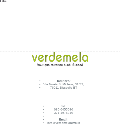
Filtra
Indirizzo:
Via Monte S. Michele, 31/33,
76011 Bisceglie BT
Tel:
080 6455080
371 1974210
Email:
info@verdemelabimbi.it