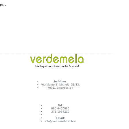
Filtra
Indirizzo:
Via Monte S. Michele, 31/33,
76011 Bisceglie BT
Tel:
080 6455080
371 1974210
Email:
info@verdemelabimbi.it