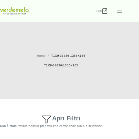
0,00
€
Home
/
T1X9-33836-1355X165
T1X9-33836-1355X165
Apri Filtri
Non è stato trovato nessun prodotto che corrisponde alla tua selezione.