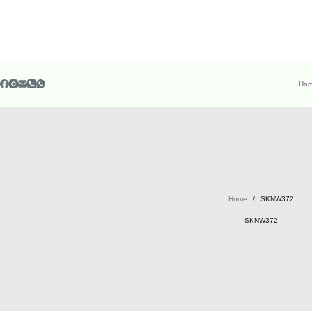
Ho
Home
/
SKNW372
SKNW372