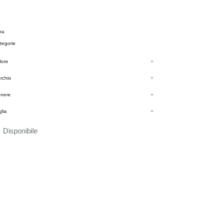
tra
tegorie
lore
+
rchio
+
nere
+
glia
+
Disponibile