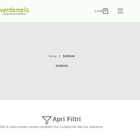
0,00
€
Home
/
SG9644
SG9644
Apri Filtri
Non è stato trovato nessun prodotto che corrisponde alla tua selezione.