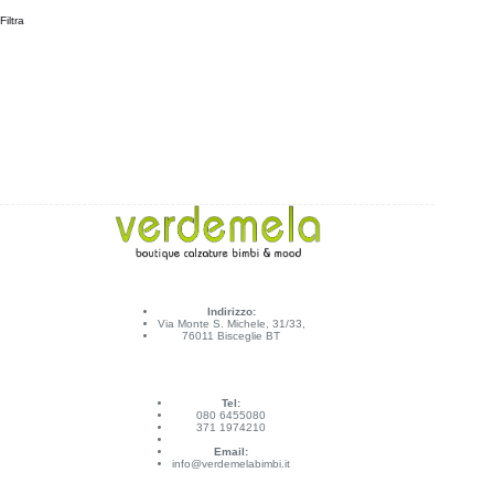
Filtra
Indirizzo:
Via Monte S. Michele, 31/33,
76011 Bisceglie BT
Tel:
080 6455080
371 1974210
Email:
info@verdemelabimbi.it