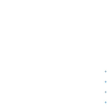
+
+
+
+