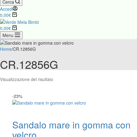
Cerca
Accedi
Carrello
0,00
€
Carrello
0,00
€
Menu
Home
/
CR.12856G
CR.12856G
Visualizzazione del risultato
-23%
Sandalo mare in gomma con
velcro