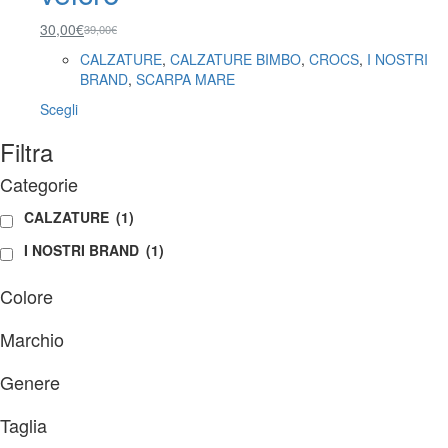
30,00
€
39,00
€
Il
Il
prezzo
prezzo
CALZATURE
,
CALZATURE BIMBO
,
CROCS
,
I NOSTRI
originale
attuale
BRAND
,
SCARPA MARE
era:
è:
Questo
Scegli
39,00€.
30,00€.
prodotto
Filtra
ha
più
Categorie
varianti.
Le
CALZATURE
(1)
opzioni
possono
I NOSTRI BRAND
(1)
essere
scelte
Colore
nella
pagina
Marchio
del
prodotto
Genere
Taglia