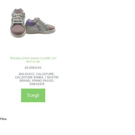
Sneaker primo passo in pelle con
lacci e zip
40,00
€
80,00
€
BALDUCCI
,
CALZATURE
,
CALZATURE BIMBA
,
I NOSTRI
BRAND
,
PRIMO PASSO
,
SNEAKER
Scegli
Filtra