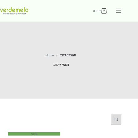
0,00
€
Home
/
CITA6756R
CITA6756R
-50%