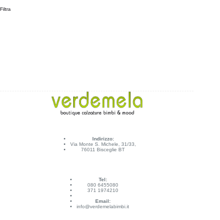
Filtra
Indirizzo:
Via Monte S. Michele, 31/33,
76011 Bisceglie BT
Tel:
080 6455080
371 1974210
Email:
info@verdemelabimbi.it