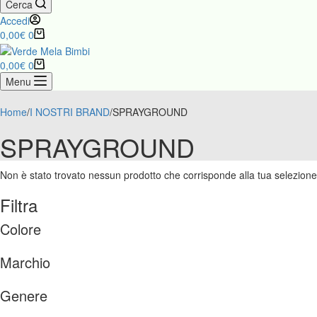
Cerca
Accedi
Carrello
0,00
€
0
Carrello
0,00
€
0
Menu
Home
/
I NOSTRI BRAND
/
SPRAYGROUND
SPRAYGROUND
Non è stato trovato nessun prodotto che corrisponde alla tua selezione
Filtra
Colore
Marchio
Genere