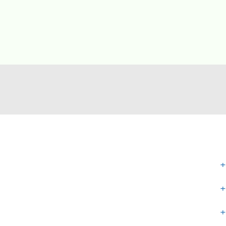
+
+
+