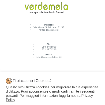
Indirizzo:
Via Monte S. Michele, 31/33,
76011 Bisceglie BT
Tel:
080 6455080
371 1974210
Email:
info@verdemelabimbi.it
Ti piacciono i Cookies?
Questo sito utilizza i cookies per migliorare la tua esperienza
Link Utili
d'utilizzo. Puoi acconsentire o modificarli tramite i seguenti
Spedizioni e pagamenti
pulsanti. Per maggiori informazioni leggi la nostra
Privacy
Condizioni di vendita
Contattaci
Policy
Privacy Policy
Copyright © 2026 - VERDEMELA Web Powered by
Dylog Italia S.p.A.