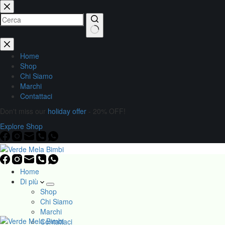
Home
Shop
Chi Siamo
Marchi
Contattaci
Don't miss our
holiday offer
- 20% OFF!
Explore Shop
Home
Di più
Shop
Chi Siamo
Marchi
Contattaci