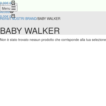
0,00
€
0
Cerca
Menu
Accedi
0,00
€
0
Home
/
I NOSTRI BRAND
/
BABY WALKER
BABY WALKER
Non è stato trovato nessun prodotto che corrisponde alla tua selezione